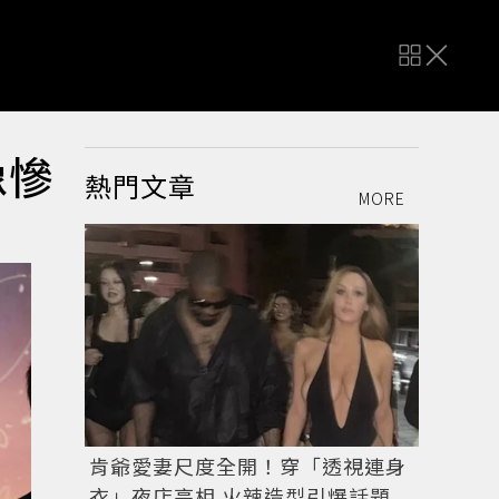
像慘
熱門文章
MORE
肯爺愛妻尺度全開！穿「透視連身
衣」夜店亮相 火辣造型引爆話題