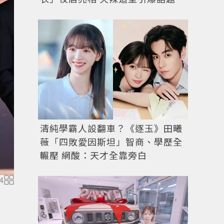
清純學霸人設翻車？《逐玉》田曦
薇「四敗愛因斯坦」智商、學歷全
輾壓 網酸：天才全靠旁白
4
圖／微博