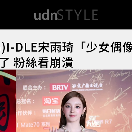
)I-DLE宋雨琦「少女偶
了 粉絲看崩潰