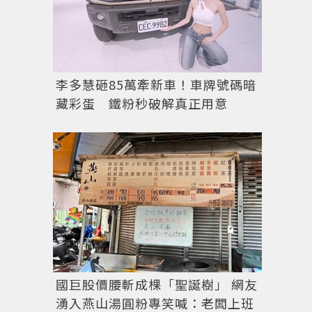
李多慧砸85萬牽新車！車牌號碼暗
藏彩蛋 鐵粉秒破解真正用意
國巨股價腰斬成棵「聖誕樹」 網友
湧入燕山湯圓粉專笑喊：老闆上班