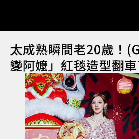
太成熟瞬間老20歲！(G
變阿嬤」紅毯造型翻車