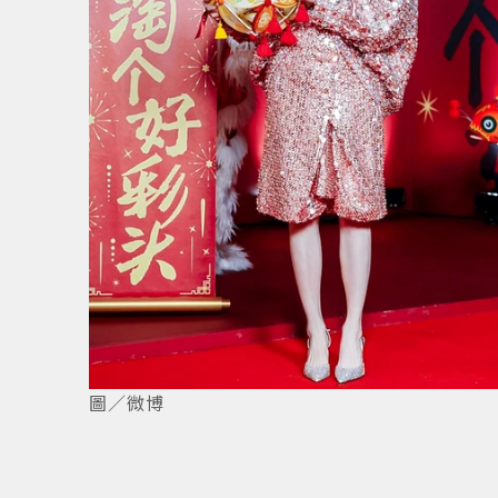
2
/
4
圖／微博