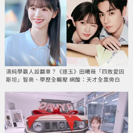
清純學霸人設翻車？《逐玉》田曦薇「四敗愛因
斯坦」智商、學歷全輾壓 網酸：天才全靠旁白