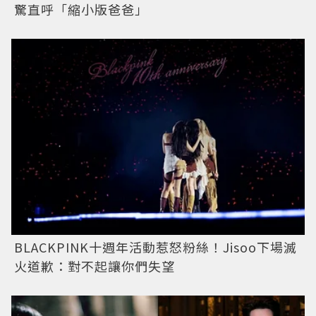
驚直呼「縮小版爸爸」
BLACKPINK十週年活動惹怒粉絲！Jisoo下場滅
火道歉：對不起讓你們失望