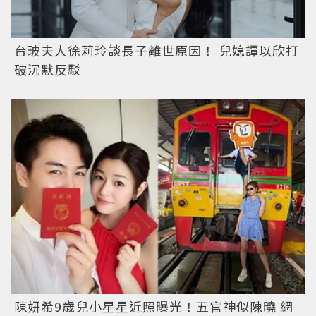
台玻夫人徐莉玲談長子離世原因！ 兒媳譚以欣打
破沉默反駁
陳妍希9歲兒小星星近照曝光！五官神似陳曉 網