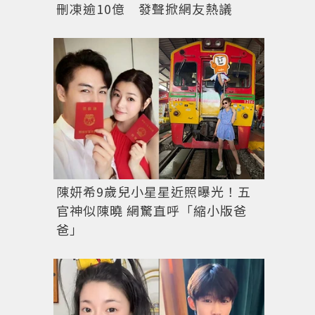
刪凍逾10億 發聲掀網友熱議
陳妍希9歲兒小星星近照曝光！五
官神似陳曉 網驚直呼「縮小版爸
爸」