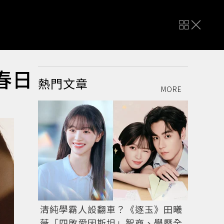
露春日
熱門文章
MORE
清純學霸人設翻車？《逐玉》田曦
薇「四敗愛因斯坦」智商、學歷全