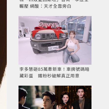
輾壓 網酸：天才全靠旁白
李多慧砸85萬牽新車！車牌號碼暗
藏彩蛋 鐵粉秒破解真正用意