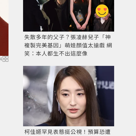
失散多年的父子？張凌赫兒子「神
複製完美基因」萌娃顏值太搶戲 網
笑：本人都生不出這麼像
4
Bee My Love戒指，18K黃金鑲嵌鑽石，價格店洽。圖／
柯佳嬿罕見表態挺公視！預算恐遭