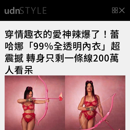
穿情趣衣的愛神辣爆了！蕾
哈娜「99%全透明內衣」超
震撼 轉身只剩一條線200萬
人看呆