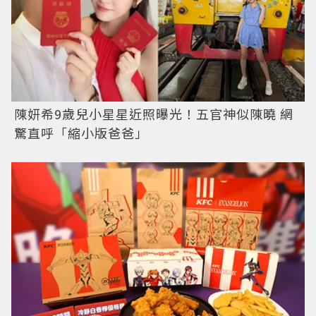
陳妍希9歲兒小星星近照曝光！五官神似陳曉 網
驚直呼「縮小版爸爸」