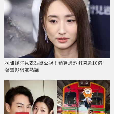
柯佳嬿罕見表態挺公視！預算恐遭刪凍逾10億
發聲掀網友熱議