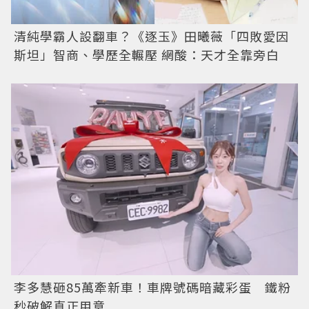
清純學霸人設翻車？《逐玉》田曦薇「四敗愛因
斯坦」智商、學歷全輾壓 網酸：天才全靠旁白
李多慧砸85萬牽新車！車牌號碼暗藏彩蛋 鐵粉
秒破解真正用意