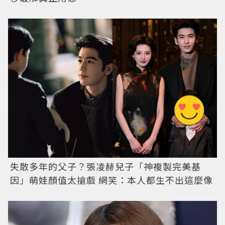
失散多年的父子？張凌赫兒子「神複製完美基
因」萌娃顏值太搶戲 網笑：本人都生不出這麼像