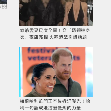
7
Cloudtilt 2.0白/橙配色款。圖／LOEWE提供
肯爺愛妻尺度全開！穿「透視連身
衣」夜店亮相 火辣造型引爆話題
梅根哈利離開王室後近況曝光！哈
利一句話成她撐過低潮的力量