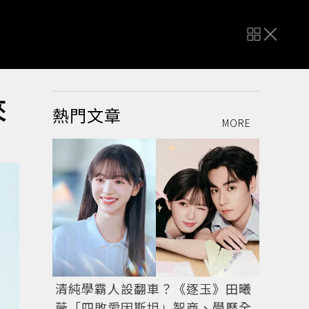
來
熱門文章
MORE
清純學霸人設翻車？《逐玉》田曦
薇「四敗愛因斯坦」智商、學歷全