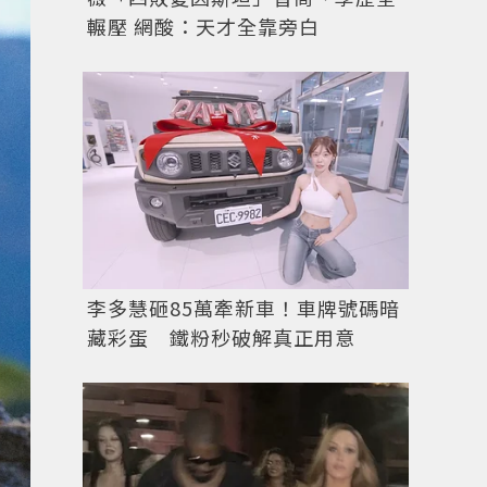
輾壓 網酸：天才全靠旁白
李多慧砸85萬牽新車！車牌號碼暗
藏彩蛋 鐵粉秒破解真正用意