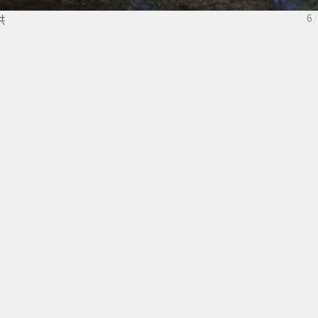
供
6
/