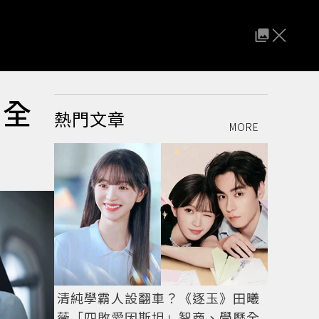
 全
熱門文章
MORE
清純學霸人設翻車？《逐玉》田曦
薇「四敗愛因斯坦」智商、學歷全