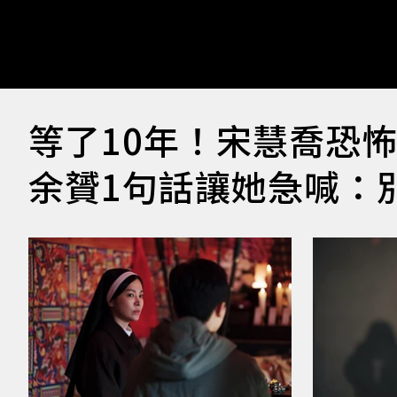
等了10年！宋慧喬恐
余贇1句話讓她急喊：