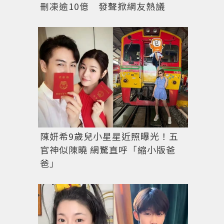
刪凍逾10億 發聲掀網友熱議
陳妍希9歲兒小星星近照曝光！五
官神似陳曉 網驚直呼「縮小版爸
爸」