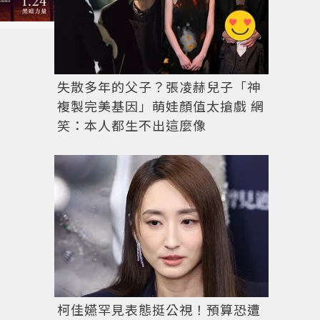
失散多年的父子？張凌赫兒子「神
複製完美基因」萌娃顏值太搶戲 網
笑：本人都生不出這麼像
柯佳嬿罕見表態挺公視！預算恐遭