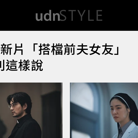
怖新片「搭檔前夫女友」
別這樣說