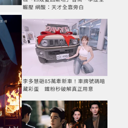
輾壓 網酸：天才全靠旁白
李多慧砸85萬牽新車！車牌號碼暗
藏彩蛋 鐵粉秒破解真正用意