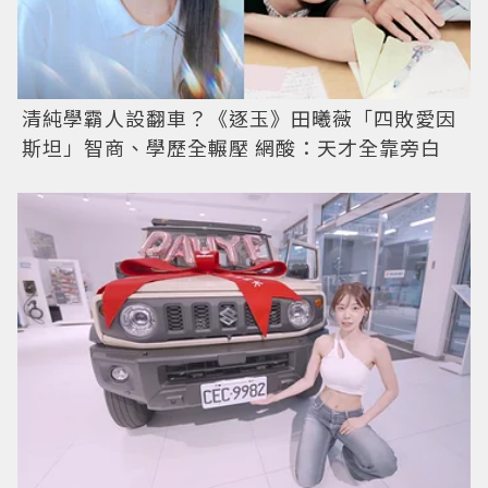
清純學霸人設翻車？《逐玉》田曦薇「四敗愛因
斯坦」智商、學歷全輾壓 網酸：天才全靠旁白