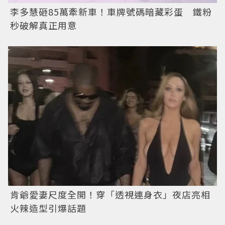
李多慧砸85萬牽新車！車牌號碼暗藏彩蛋 鐵粉
秒破解真正用意
肯爺愛妻尺度全開！穿「透視連身衣」夜店亮相
火辣造型引爆話題