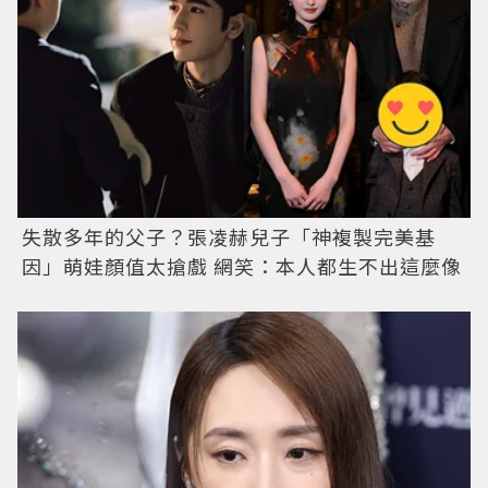
失散多年的父子？張凌赫兒子「神複製完美基
因」萌娃顏值太搶戲 網笑：本人都生不出這麼像