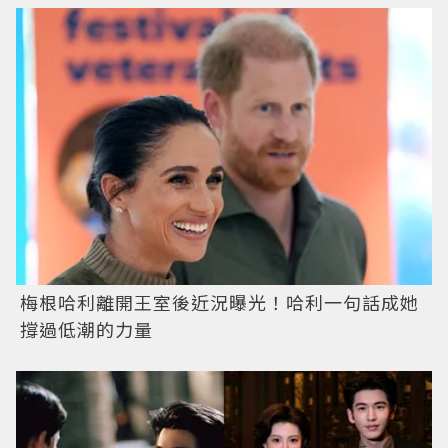
梅根哈利離開王室後近況曝光！哈利一句話成她
撐過低潮的力量