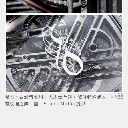
F
S
店
機芯、表殼皆使用了大馬士革鋼，散發特殊迷人
6
/
6
的紋理之美。圖／Franck Muller提供