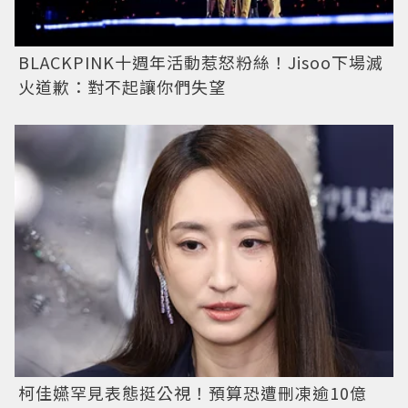
BLACKPINK十週年活動惹怒粉絲！Jisoo下場滅
火道歉：對不起讓你們失望
柯佳嬿罕見表態挺公視！預算恐遭刪凍逾10億