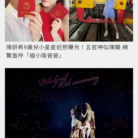
陳妍希9歲兒小星星近照曝光！五官神似陳曉 網
驚直呼「縮小版爸爸」