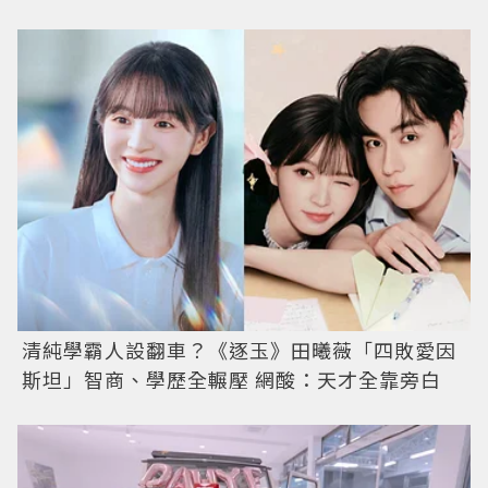
清純學霸人設翻車？《逐玉》田曦薇「四敗愛因
斯坦」智商、學歷全輾壓 網酸：天才全靠旁白