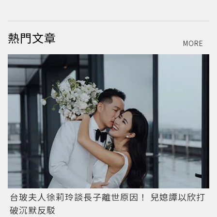
熱門文章
MORE
台玻夫人徐莉玲談長子離世原因！ 兒媳譚以欣打
破沉默反駁