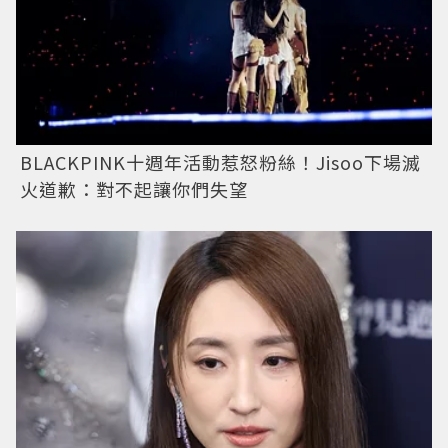
BLACKPINK十週年活動惹怒粉絲！Jisoo下場滅
火道歉：對不起讓你們失望