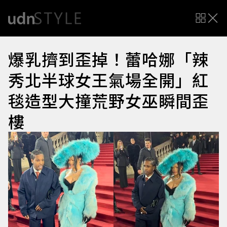
爆乳擠到歪掉！蕾哈娜「辣
秀北半球女王氣場全開」紅
毯造型大撞荒野女巫瞬間歪
樓