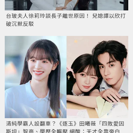
台玻夫人徐莉玲談長子離世原因！ 兒媳譚以欣打
破沉默反駁
清純學霸人設翻車？《逐玉》田曦薇「四敗愛因
斯坦」智商、學歷全輾壓 網酸：天才全靠旁白