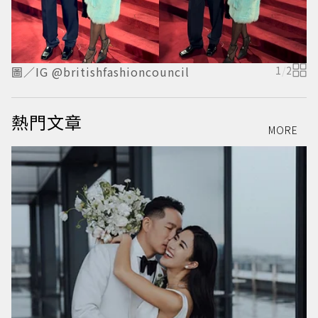
圖／IG @britishfashioncouncil
1
/
2
圖
熱門文章
MORE