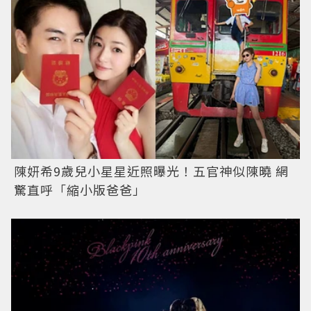
陳妍希9歲兒小星星近照曝光！五官神似陳曉 網
驚直呼「縮小版爸爸」