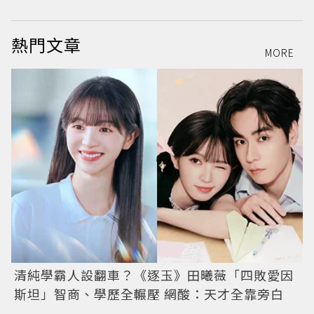
熱門文章
MORE
清純學霸人設翻車？《逐玉》田曦薇「四敗愛因
斯坦」智商、學歷全輾壓 網酸：天才全靠旁白