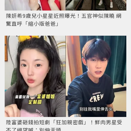
陳妍希9歲兒小星星近照曝光！五官神似陳曉 網
驚直呼「縮小版爸爸」
陸富婆砸錢拍短劇「狂加親密戲」！鮮肉男星受
不了絕望喊：別伸舌頭