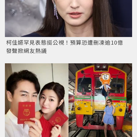
柯佳嬿罕見表態挺公視！預算恐遭刪凍逾10億
發聲掀網友熱議