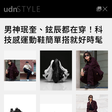
男神珉奎、鉉辰都在穿！科
技感運動鞋簡單搭就好時髦