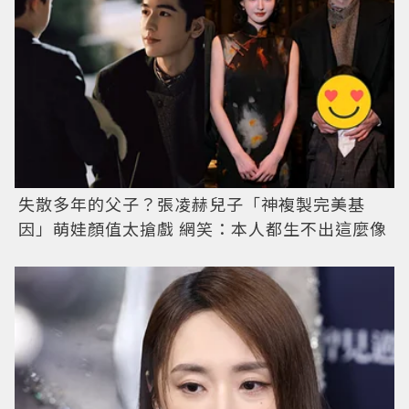
失散多年的父子？張凌赫兒子「神複製完美基
因」萌娃顏值太搶戲 網笑：本人都生不出這麼像