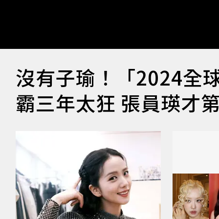
沒有子瑜！「2024全球
霸三年太狂 張員瑛才