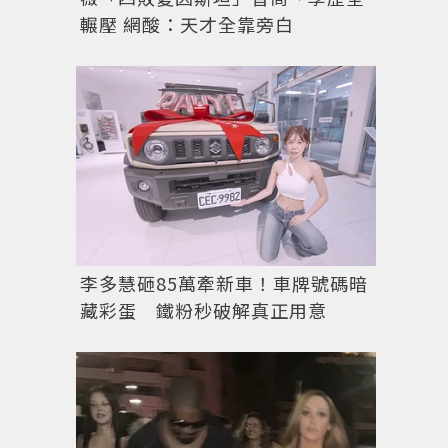
輾壓 網酸：天才全靠旁白
李多慧砸85萬牽新車！車牌號碼暗
藏彩蛋 鐵粉秒破解真正用意