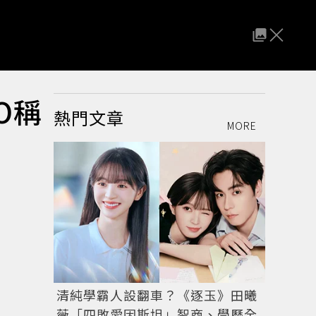
O稱
熱門文章
MORE
清純學霸人設翻車？《逐玉》田曦
薇「四敗愛因斯坦」智商、學歷全