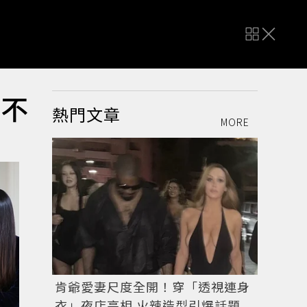
「不
熱門文章
MORE
肯爺愛妻尺度全開！穿「透視連身
衣」夜店亮相 火辣造型引爆話題