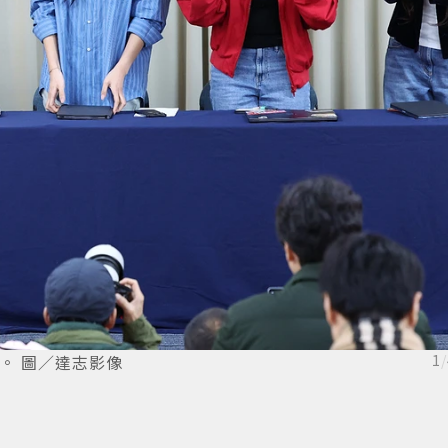
約。 圖／達志影像
1
/