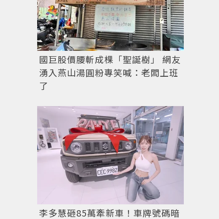
國巨股價腰斬成棵「聖誕樹」 網友
湧入燕山湯圓粉專笑喊：老闆上班
了
NewJeans成員Danielle身穿CELINE格紋羊毛褶飾
李多慧砸85萬牽新車！車牌號碼暗