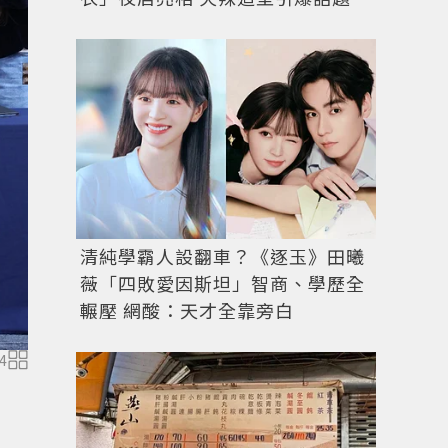
清純學霸人設翻車？《逐玉》田曦
薇「四敗愛因斯坦」智商、學歷全
輾壓 網酸：天才全靠旁白
4