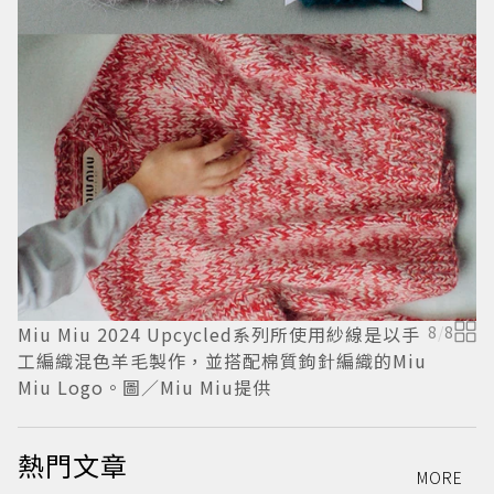
Miu Miu 2024 Upcycled系列所使用紗線是以手
8
/
8
M
工編織混色羊毛製作，並搭配棉質鉤針編織的Miu
肩
Miu Logo。圖／Miu Miu提供
熱門文章
MORE