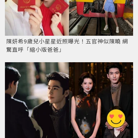
陳妍希9歲兒小星星近照曝光！五官神似陳曉 網
驚直呼「縮小版爸爸」