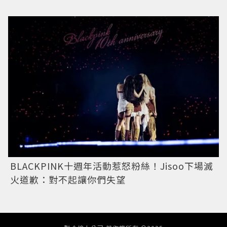
BLACKPINK十週年活動惹怒粉絲！Jisoo下場滅
火道歉：對不起讓你們失望