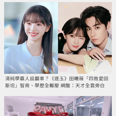
清純學霸人設翻車？《逐玉》田曦薇「四敗愛因
斯坦」智商、學歷全輾壓 網酸：天才全靠旁白