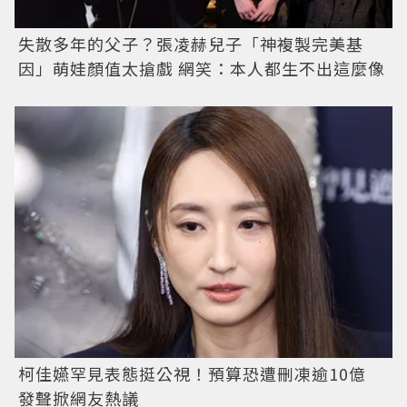
失散多年的父子？張凌赫兒子「神複製完美基
因」萌娃顏值太搶戲 網笑：本人都生不出這麼像
柯佳嬿罕見表態挺公視！預算恐遭刪凍逾10億
發聲掀網友熱議