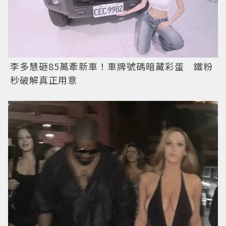
李多慧砸85萬牽新車！車牌號碼暗藏彩蛋 鐵粉
秒破解真正用意