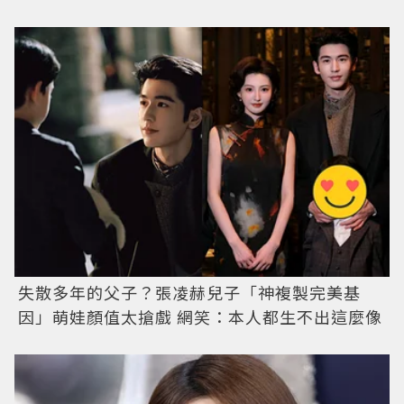
失散多年的父子？張凌赫兒子「神複製完美基
因」萌娃顏值太搶戲 網笑：本人都生不出這麼像