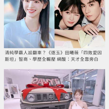
清純學霸人設翻車？《逐玉》田曦薇「四敗愛因
斯坦」智商、學歷全輾壓 網酸：天才全靠旁白