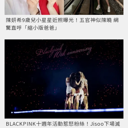
陳妍希9歲兒小星星近照曝光！五官神似陳曉 網
驚直呼「縮小版爸爸」
BLACKPINK十週年活動惹怒粉絲！Jisoo下場滅