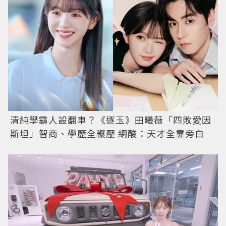
清純學霸人設翻車？《逐玉》田曦薇「四敗愛因
斯坦」智商、學歷全輾壓 網酸：天才全靠旁白