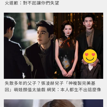
火道歉：對不起讓你們失望
失散多年的父子？張凌赫兒子「神複製完美基
因」萌娃顏值太搶戲 網笑：本人都生不出這麼像