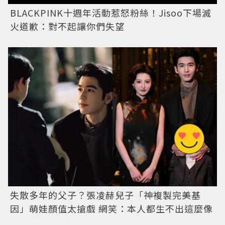
BLACKPINK十週年活動惹怒粉絲！Jisoo下場滅
火道歉：對不起讓你們失望
失散多年的父子？張凌赫兒子「神複製完美基
因」萌娃顏值太搶戲 網笑：本人都生不出這麼像