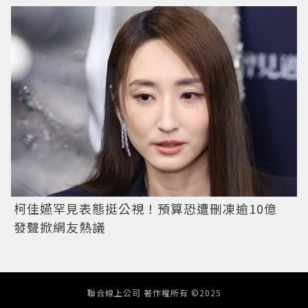
柯佳嬿罕見表態挺公視！預算恐遭刪凍逾10億
發聲掀網友熱議
聯合線上公司 著作權所有 ©2025