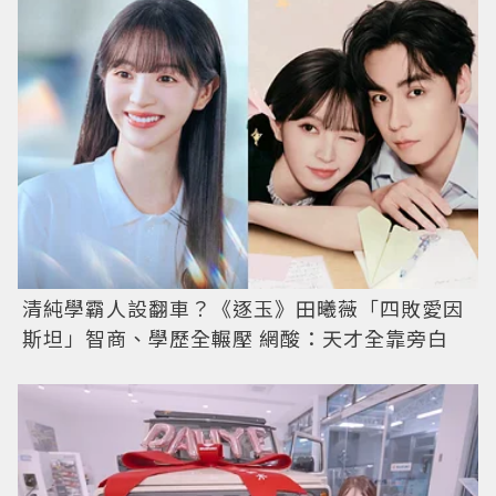
清純學霸人設翻車？《逐玉》田曦薇「四敗愛因
斯坦」智商、學歷全輾壓 網酸：天才全靠旁白