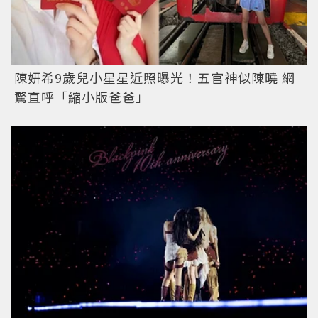
陳妍希9歲兒小星星近照曝光！五官神似陳曉 網
驚直呼「縮小版爸爸」