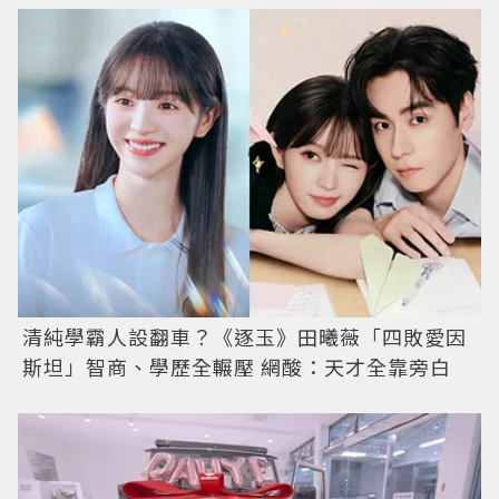
清純學霸人設翻車？《逐玉》田曦薇「四敗愛因
斯坦」智商、學歷全輾壓 網酸：天才全靠旁白