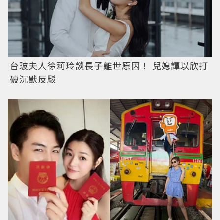
台玻夫人徐莉玲談長子離世原因！ 兒媳譚以欣打
破沉默反駁