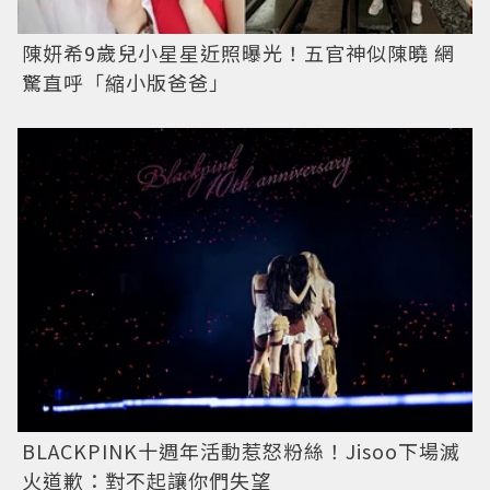
陳妍希9歲兒小星星近照曝光！五官神似陳曉 網
驚直呼「縮小版爸爸」
BLACKPINK十週年活動惹怒粉絲！Jisoo下場滅
火道歉：對不起讓你們失望