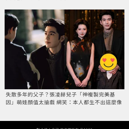
失散多年的父子？張凌赫兒子「神複製完美基
因」萌娃顏值太搶戲 網笑：本人都生不出這麼像