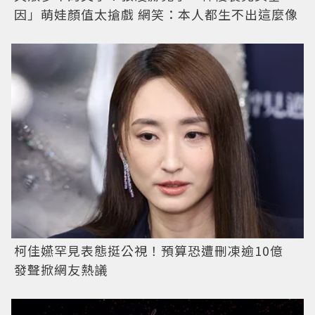
因」萌娃顏值太搶戲 網笑：本人都生不出這麼像
柯佳嬿罕見表態挺公視！預算恐遭刪凍逾10億
發聲掀網友熱議