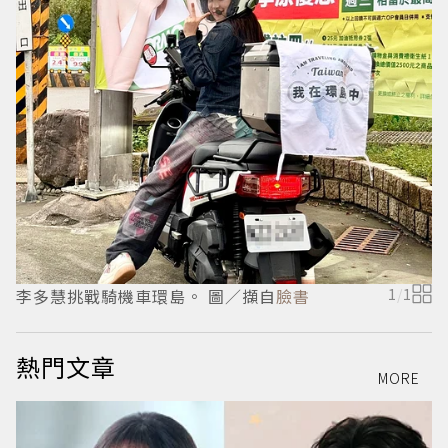
李多慧挑戰騎機車環島。 圖／擷自
臉書
1
/
1
熱門文章
MORE