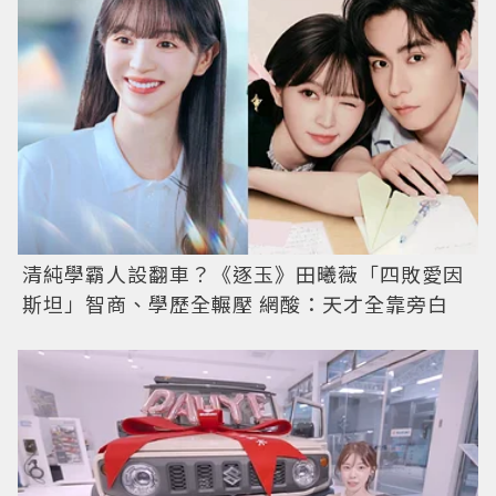
清純學霸人設翻車？《逐玉》田曦薇「四敗愛因
斯坦」智商、學歷全輾壓 網酸：天才全靠旁白