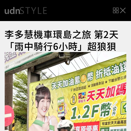
李多慧機車環島之旅 第2天
「雨中騎行6小時」超狼狽