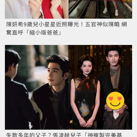
陳妍希9歲兒小星星近照曝光！五官神似陳曉 網
驚直呼「縮小版爸爸」
失散多年的父子？張凌赫兒子「神複製完美基