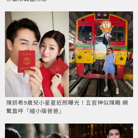
陳妍希9歲兒小星星近照曝光！五官神似陳曉 網
驚直呼「縮小版爸爸」