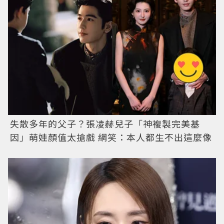
失散多年的父子？張凌赫兒子「神複製完美基
因」萌娃顏值太搶戲 網笑：本人都生不出這麼像