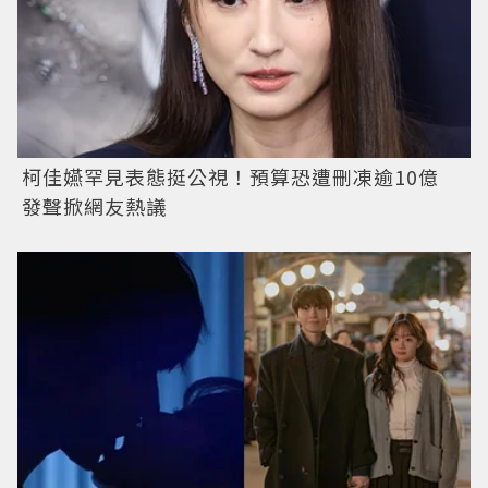
柯佳嬿罕見表態挺公視！預算恐遭刪凍逾10億
發聲掀網友熱議