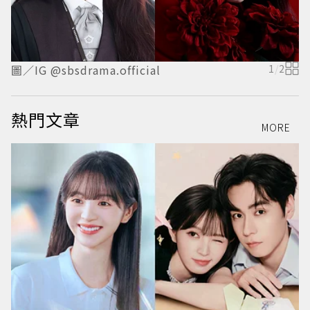
圖／IG @sbsdrama.official
1
/
2
圖
熱門文章
MORE