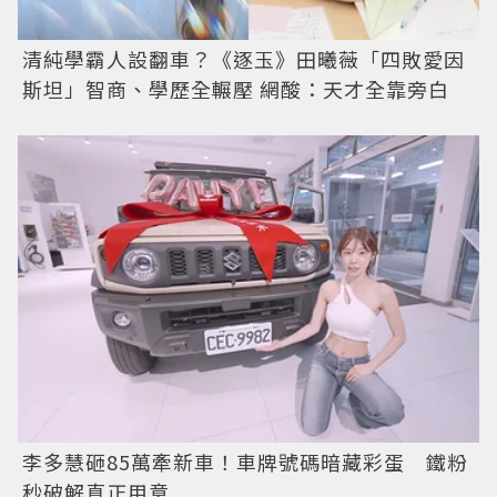
清純學霸人設翻車？《逐玉》田曦薇「四敗愛因
斯坦」智商、學歷全輾壓 網酸：天才全靠旁白
李多慧砸85萬牽新車！車牌號碼暗藏彩蛋 鐵粉
秒破解真正用意