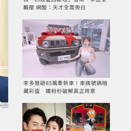
輾壓 網酸：天才全靠旁白
李多慧砸85萬牽新車！車牌號碼暗
藏彩蛋 鐵粉秒破解真正用意
4
圖／IG @for_everyoung10