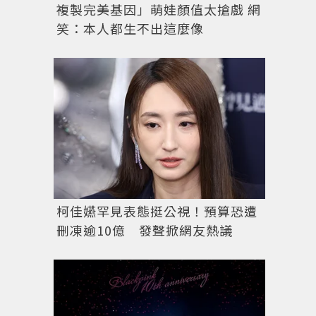
複製完美基因」萌娃顏值太搶戲 網
笑：本人都生不出這麼像
柯佳嬿罕見表態挺公視！預算恐遭
刪凍逾10億 發聲掀網友熱議