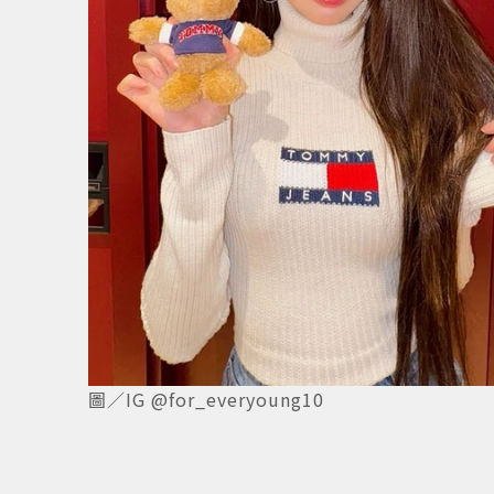
3
/
4
圖／IG @for_everyoung10