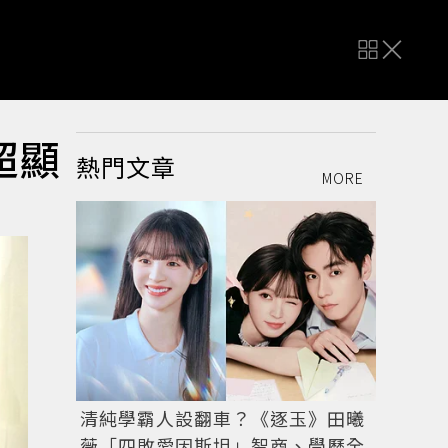
超顯
熱門文章
MORE
清純學霸人設翻車？《逐玉》田曦
薇「四敗愛因斯坦」智商、學歷全