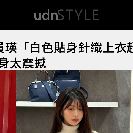
員瑛「白色貼身針織上衣
側身太震撼