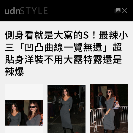
側身看就是大寫的S！最辣小
三「凹凸曲線一覽無遺」超
貼身洋裝不用大露特露還是
辣爆