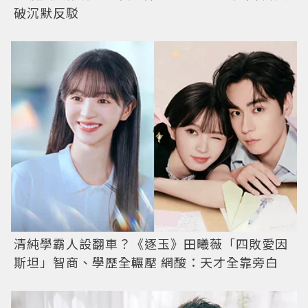
破沉默反駁
清純學霸人設翻車？《逐玉》田曦薇「四敗愛因
斯坦」智商、學歷全輾壓 網酸：天才全靠旁白