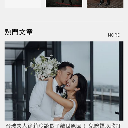
熱門文章
MORE
台玻夫人徐莉玲談長子離世原因！ 兒媳譚以欣打