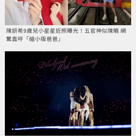
陳妍希9歲兒小星星近照曝光！五官神似陳曉 網
驚直呼「縮小版爸爸」