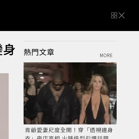
變身
熱門文章
MORE
肯爺愛妻尺度全開！穿「透視連身
衣」夜店亮相 火辣造型引爆話題