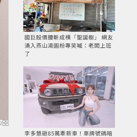
國巨股價腰斬成棵「聖誕樹」 網友
湧入燕山湯圓粉專笑喊：老闆上班
了
2
李多慧砸85萬牽新車！車牌號碼暗