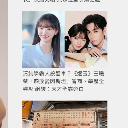
清純學霸人設翻車？《逐玉》田曦
薇「四敗愛因斯坦」智商、學歷全
輾壓 網酸：天才全靠旁白
Bee My Love 18K白金鑲鑽手環，41萬5,000元。圖／