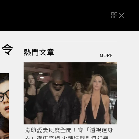
法令
熱門文章
MORE
肯爺愛妻尺度全開！穿「透視連身
衣」夜店亮相 火辣造型引爆話題