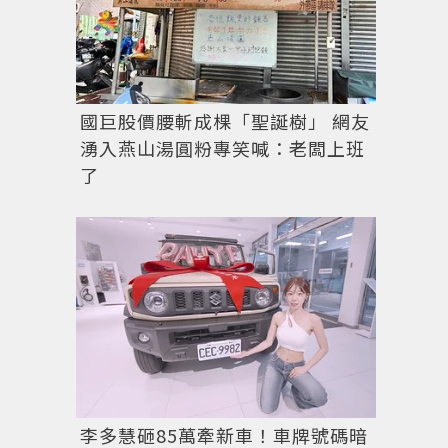
國巨股價腰斬成棵「聖誕樹」 網友
湧入燕山湯圓粉專笑喊：老闆上班
了
李多慧砸85萬牽新車！車牌號碼暗