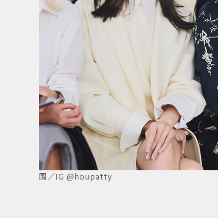
3
/
3
圖／IG @houpatty