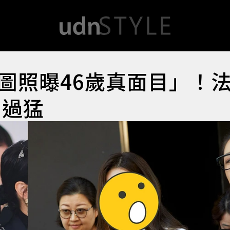
圖照曝46歲真面目」！
圖過猛