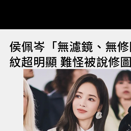
侯佩岑「無濾鏡、無修
紋超明顯 難怪被說修