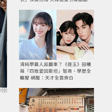
清純學霸人設翻車？《逐玉》田曦
薇「四敗愛因斯坦」智商、學歷全
輾壓 網酸：天才全靠旁白
3
圖／IG @houpatty