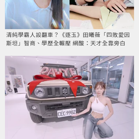
清純學霸人設翻車？《逐玉》田曦薇「四敗愛因
斯坦」智商、學歷全輾壓 網酸：天才全靠旁白