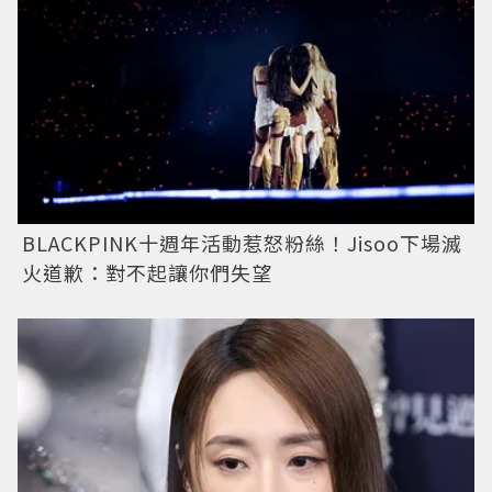
BLACKPINK十週年活動惹怒粉絲！Jisoo下場滅
火道歉：對不起讓你們失望