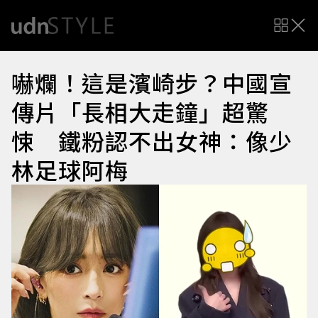
嚇爛！這是濱崎步？中國宣
傳片「長相大走鐘」超驚
悚 鐵粉認不出女神：像少
林足球阿梅