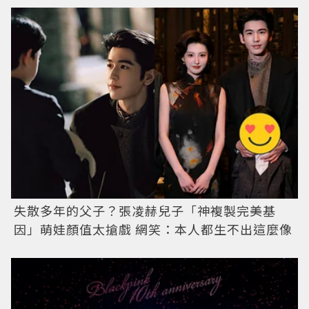
失散多年的父子？張凌赫兒子「神複製完美基
因」萌娃顏值太搶戲 網笑：本人都生不出這麼像