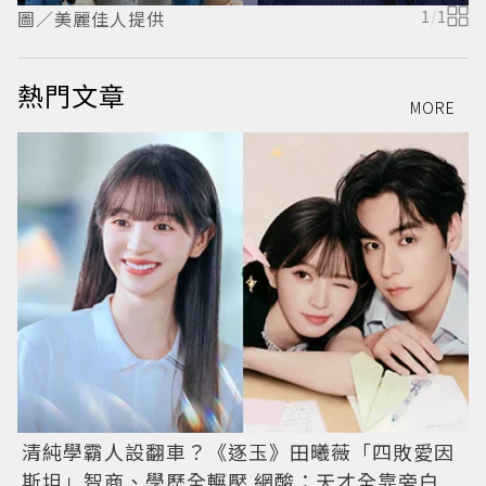
圖／美麗佳人提供
1
/
1
熱門文章
MORE
清純學霸人設翻車？《逐玉》田曦薇「四敗愛因
斯坦」智商、學歷全輾壓 網酸：天才全靠旁白