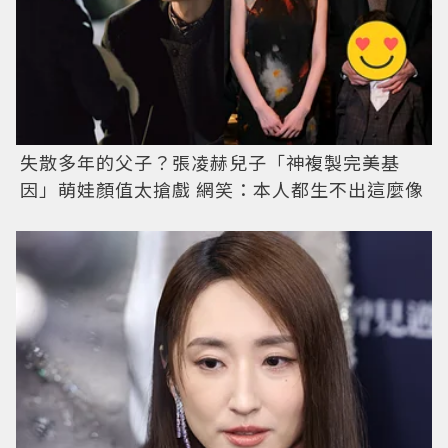
失散多年的父子？張凌赫兒子「神複製完美基
因」萌娃顏值太搶戲 網笑：本人都生不出這麼像