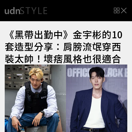
《黑帶出勤中》金宇彬的10
套造型分享：肩膀流氓穿西
裝太帥！壞痞風格也很適合