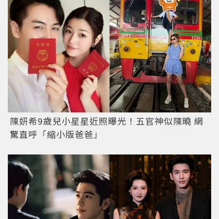
陳妍希9歲兒小星星近照曝光！五官神似陳曉 網
驚直呼「縮小版爸爸」