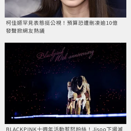
柯佳嬿罕見表態挺公視！預算恐遭刪凍逾10億
發聲掀網友熱議
BLACKPINK十週年活動惹怒粉絲！Jisoo下場滅