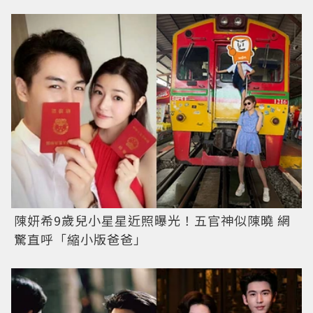
陳妍希9歲兒小星星近照曝光！五官神似陳曉 網
驚直呼「縮小版爸爸」