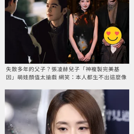
失散多年的父子？張凌赫兒子「神複製完美基
因」萌娃顏值太搶戲 網笑：本人都生不出這麼像