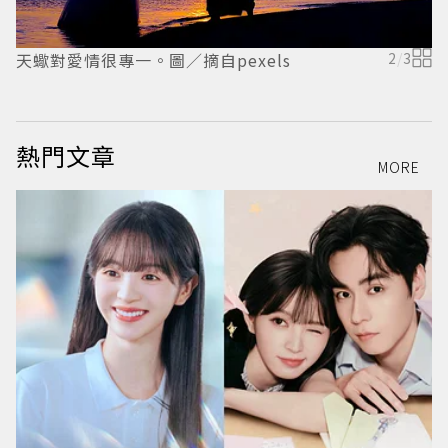
天蠍對愛情很專一。圖／摘自pexels
2
/
3
雙
熱門文章
MORE