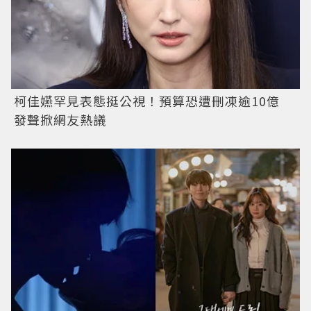
柯佳嬿罕見表態挺公視！預算恐遭刪凍逾10億
發聲掀網友熱議