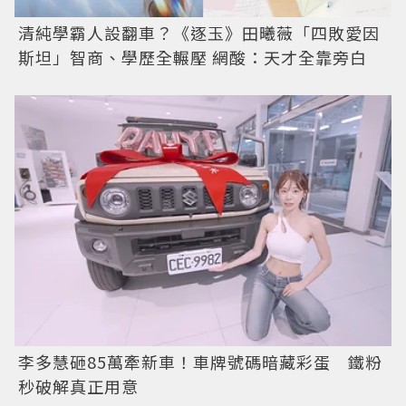
清純學霸人設翻車？《逐玉》田曦薇「四敗愛因
斯坦」智商、學歷全輾壓 網酸：天才全靠旁白
李多慧砸85萬牽新車！車牌號碼暗藏彩蛋 鐵粉
秒破解真正用意