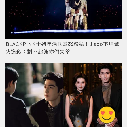
BLACKPINK十週年活動惹怒粉絲！Jisoo下場滅
火道歉：對不起讓你們失望