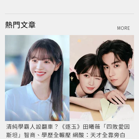
熱門文章
MORE
清純學霸人設翻車？《逐玉》田曦薇「四敗愛因
斯坦」智商、學歷全輾壓 網酸：天才全靠旁白