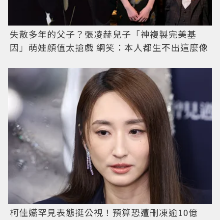
失散多年的父子？張凌赫兒子「神複製完美基
因」萌娃顏值太搶戲 網笑：本人都生不出這麼像
柯佳嬿罕見表態挺公視！預算恐遭刪凍逾10億