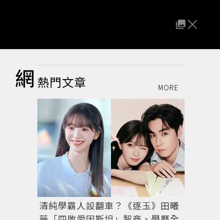
 網
熱門文章
MORE
清純學霸人設翻車？《逐玉》田曦
薇「四敗愛因斯坦」智商、學歷全