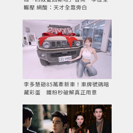
輾壓 網酸：天才全靠旁白
李多慧砸85萬牽新車！車牌號碼暗
藏彩蛋 鐵粉秒破解真正用意