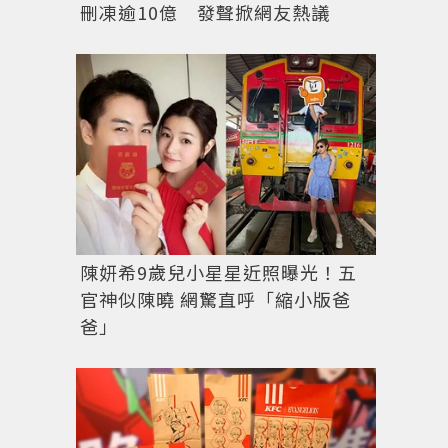
刪凍逾10億 發聲掀網友熱議
陳妍希9歲兒小星星近照曝光！五
官神似陳曉 網驚直呼「縮小版爸
爸」