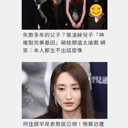
失散多年的父子？張凌赫兒子「神
複製完美基因」萌娃顏值太搶戲 網
笑：本人都生不出這麼像
柯佳嬿罕見表態挺公視！預算恐遭