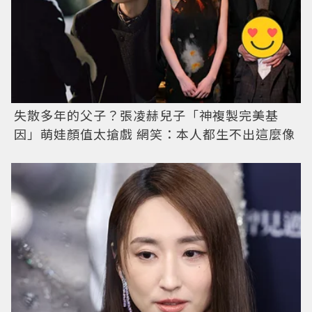
失散多年的父子？張凌赫兒子「神複製完美基
因」萌娃顏值太搶戲 網笑：本人都生不出這麼像