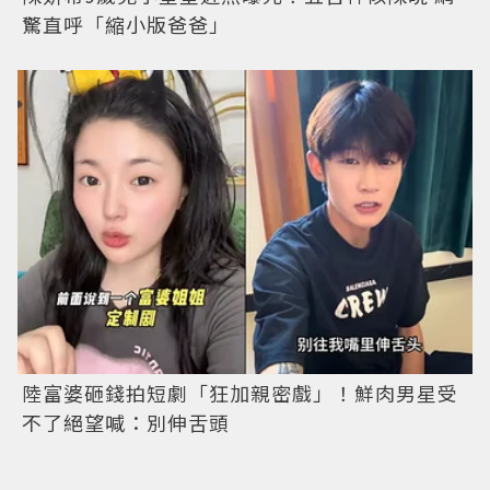
驚直呼「縮小版爸爸」
陸富婆砸錢拍短劇「狂加親密戲」！鮮肉男星受
不了絕望喊：別伸舌頭