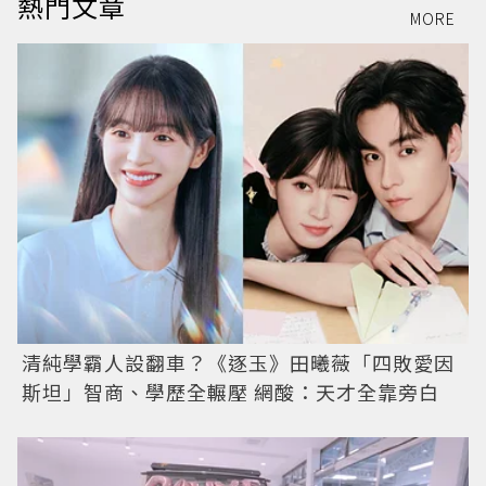
熱門文章
MORE
清純學霸人設翻車？《逐玉》田曦薇「四敗愛因
斯坦」智商、學歷全輾壓 網酸：天才全靠旁白