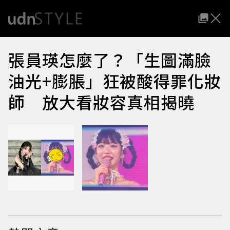
張員瑛怎麼了？「生圖滿臉
油光+膨脹」狂被酸得罪化妝
師 放大看妝容真相揭曉