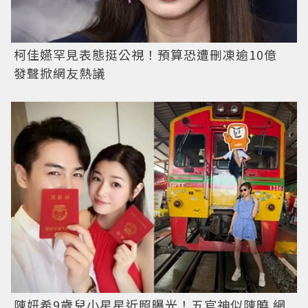
柯佳嬿罕見表態挺公視！預算恐遭刪凍逾10億
發聲掀網友熱議
陳妍希9歲兒小星星近照曝光！五官神似陳曉 網