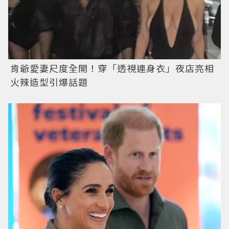
肯爺愛妻尺度全開！穿「透視連身衣」夜店亮相
火辣造型引爆話題