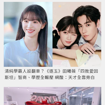
清純學霸人設翻車？《逐玉》田曦薇「四敗愛因
斯坦」智商、學歷全輾壓 網酸：天才全靠旁白