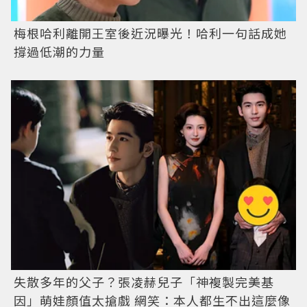
梅根哈利離開王室後近況曝光！哈利一句話成她
撐過低潮的力量
失散多年的父子？張凌赫兒子「神複製完美基
因」萌娃顏值太搶戲 網笑：本人都生不出這麼像