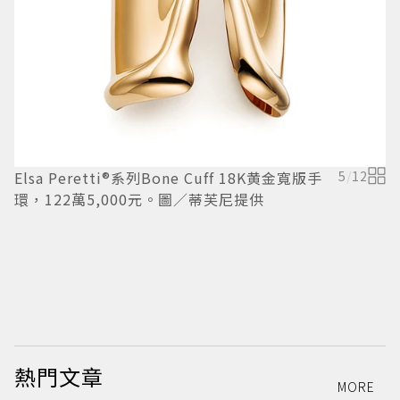
Elsa Peretti®系列Bone Cuff 18K黄金寬版手
5
/
12
環，122萬5,000元。圖／蒂芙尼提供
模
熱門文章
MORE