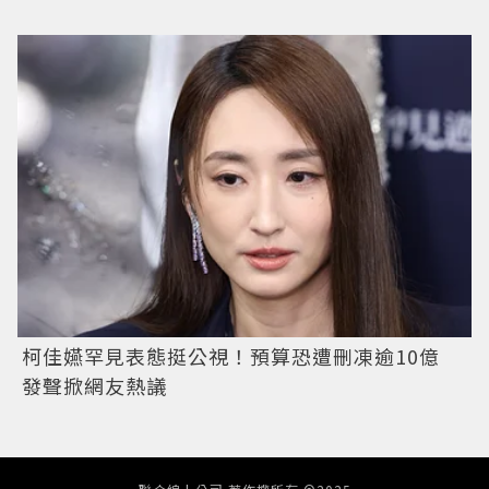
柯佳嬿罕見表態挺公視！預算恐遭刪凍逾10億
發聲掀網友熱議