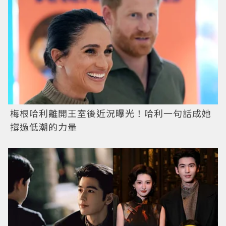
梅根哈利離開王室後近況曝光！哈利一句話成她
撐過低潮的力量