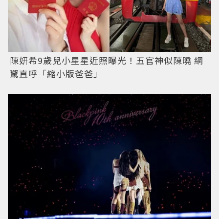
陳妍希9歲兒小星星近照曝光！五官神似陳曉 網
驚直呼「縮小版爸爸」