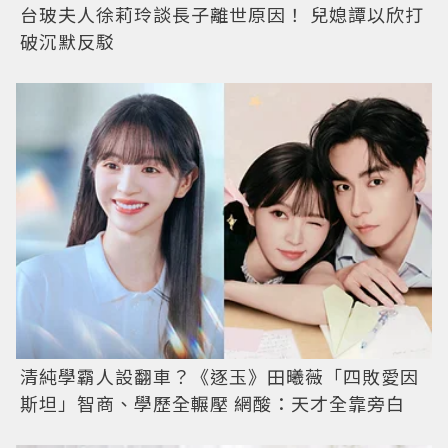
台玻夫人徐莉玲談長子離世原因！ 兒媳譚以欣打
破沉默反駁
清純學霸人設翻車？《逐玉》田曦薇「四敗愛因
斯坦」智商、學歷全輾壓 網酸：天才全靠旁白