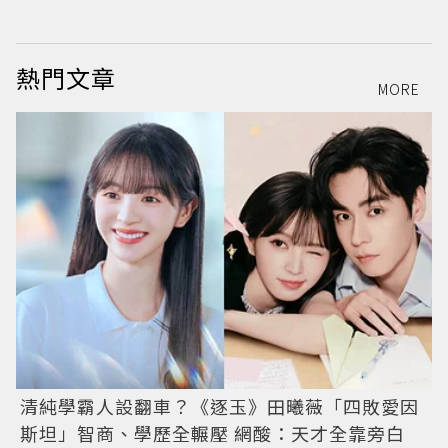
熱門文章
MORE
清純學霸人設翻車？《逐玉》田曦薇「四敗愛因
斯坦」智商、學歷全輾壓 網酸：天才全靠旁白