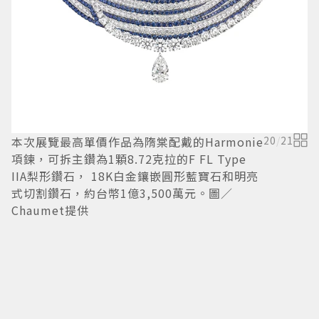
出
本次展覽最高單價作品為隋棠配戴的Harmonie
20
/
21
項鍊，可拆主鑽為1顆8.72克拉的F FL Type
IIA梨形鑽石， 18K白金鑲嵌圓形藍寶石和明亮
式切割鑽石，約台幣1億3,500萬元。圖／
Chaumet提供