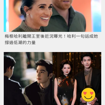
梅根哈利離開王室後近況曝光！哈利一句話成她
撐過低潮的力量