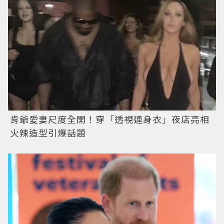
肯爺愛妻尺度全開！穿「透視連身衣」夜店亮相
火辣造型引爆話題