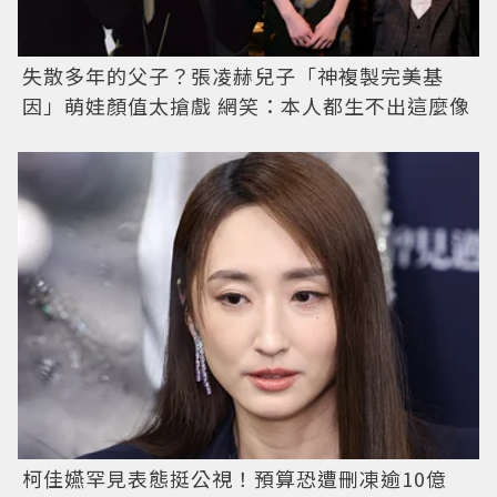
失散多年的父子？張凌赫兒子「神複製完美基
因」萌娃顏值太搶戲 網笑：本人都生不出這麼像
柯佳嬿罕見表態挺公視！預算恐遭刪凍逾10億