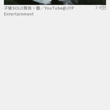
子瑜SOLO預告。圖／YouTube@JYP
3
/
4
Entertainment
子