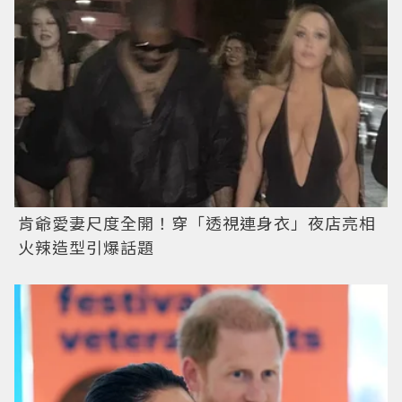
肯爺愛妻尺度全開！穿「透視連身衣」夜店亮相
火辣造型引爆話題