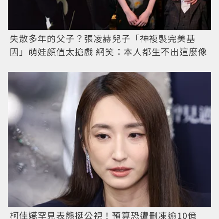
失散多年的父子？張凌赫兒子「神複製完美基
因」萌娃顏值太搶戲 網笑：本人都生不出這麼像
柯佳嬿罕見表態挺公視！預算恐遭刪凍逾10億