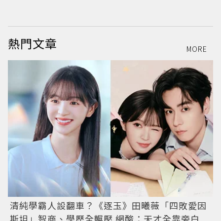
E
熱門文章
MORE
清純學霸人設翻車？《逐玉》田曦薇「四敗愛因
斯坦」智商、學歷全輾壓 網酸：天才全靠旁白