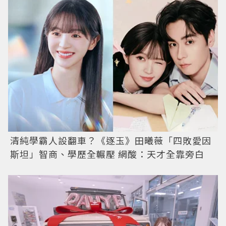
清純學霸人設翻車？《逐玉》田曦薇「四敗愛因
斯坦」智商、學歷全輾壓 網酸：天才全靠旁白