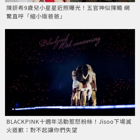
陳妍希9歲兒小星星近照曝光！五官神似陳曉 網
驚直呼「縮小版爸爸」
BLACKPINK十週年活動惹怒粉絲！Jisoo下場滅
火道歉：對不起讓你們失望