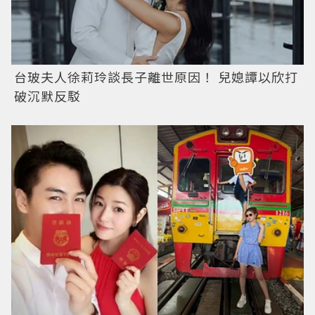
台玻夫人徐莉玲談長子離世原因！ 兒媳譚以欣打
破沉默反駁