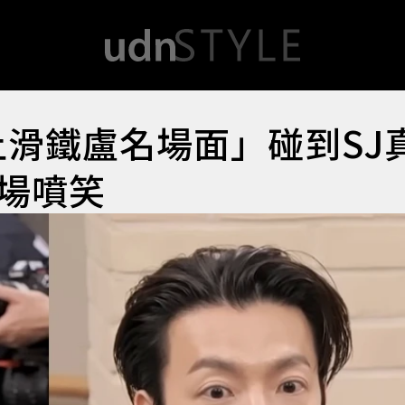
上滑鐵盧名場面」碰到SJ
場噴笑