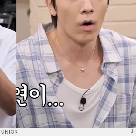
UNIOR
1
/