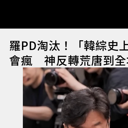
羅PD淘汰！「韓綜史
會瘋 神反轉荒唐到全