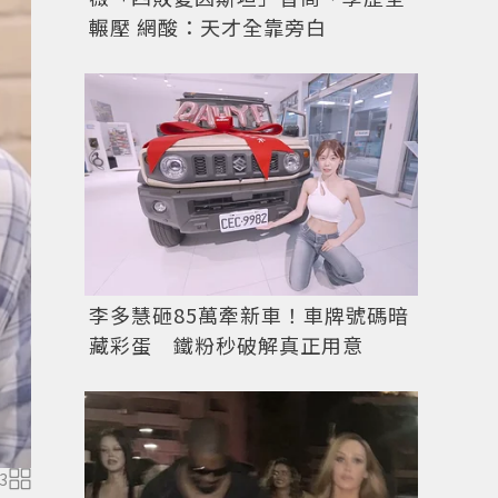
輾壓 網酸：天才全靠旁白
李多慧砸85萬牽新車！車牌號碼暗
藏彩蛋 鐵粉秒破解真正用意
3