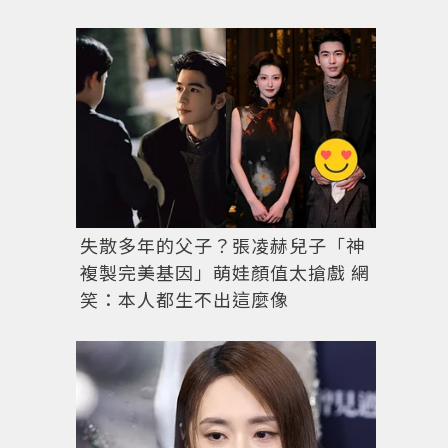
失散多年的父子？張凌赫兒子「神
複製完美基因」萌娃顏值太搶戲 網
笑：本人都生不出這麼像
藝聲回答正確卻被判失敗，一臉問號。圖／YouTube@SUP