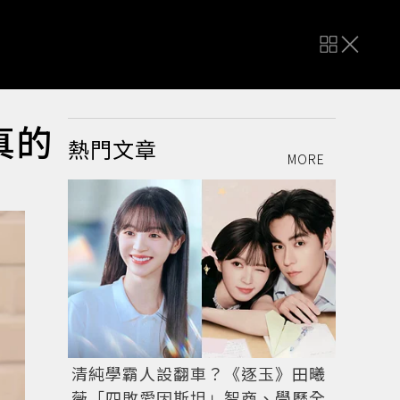
真的
熱門文章
MORE
清純學霸人設翻車？《逐玉》田曦
薇「四敗愛因斯坦」智商、學歷全