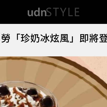
當勞「珍奶冰炫風」即將