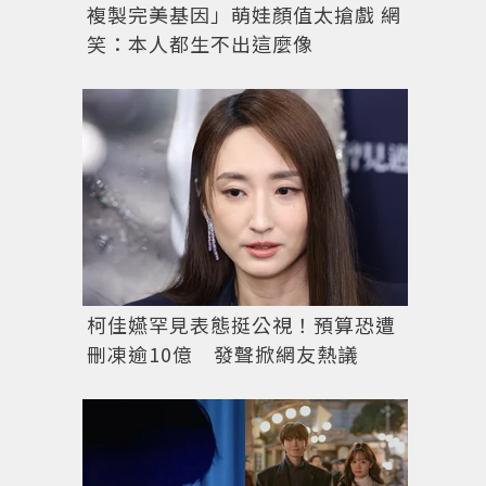
複製完美基因」萌娃顏值太搶戲 網
笑：本人都生不出這麼像
柯佳嬿罕見表態挺公視！預算恐遭
刪凍逾10億 發聲掀網友熱議