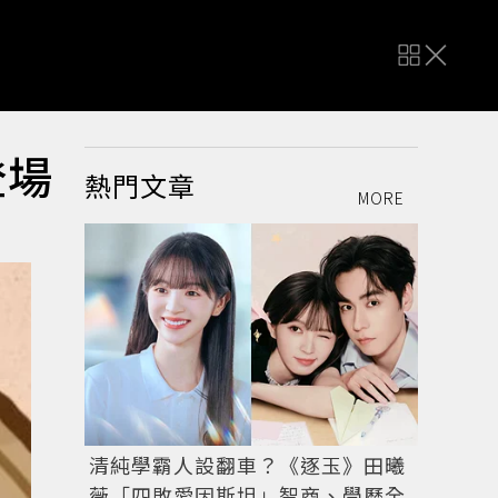
登場
熱門文章
MORE
清純學霸人設翻車？《逐玉》田曦
薇「四敗愛因斯坦」智商、學歷全