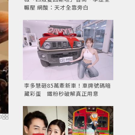
輾壓 網酸：天才全靠旁白
麥當勞冰炫風。圖／台灣麥當勞
李多慧砸85萬牽新車！車牌號碼暗
藏彩蛋 鐵粉秒破解真正用意
3