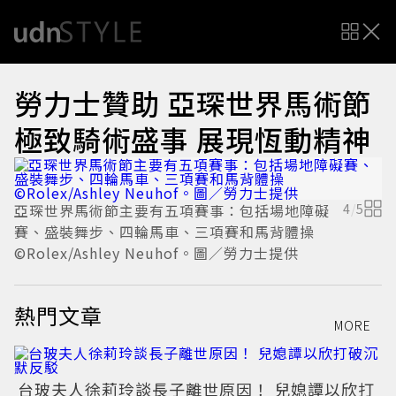
勞力士贊助 亞琛世界馬術節
極致騎術盛事 展現恆動精神
亞琛世界馬術節主要有五項賽事：包括場地障礙
4
/
5
S
賽、盛裝舞步、四輪馬車、三項賽和馬背體操
琛
©Rolex/Ashley Neuhof。圖／勞力士提供
熱門文章
MORE
台玻夫人徐莉玲談長子離世原因！ 兒媳譚以欣打