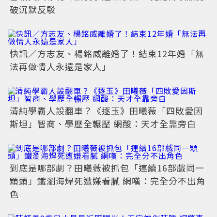
破沉默反駁
快訊／方志友、楊銘威離婚了！結束12年婚「無
法再做情人永遠是家人」
清純學霸人設翻車？《逐玉》田曦薇「四敗愛因
斯坦」智商、學歷全輾壓 網酸：天才全靠旁白
到底是哪部劇？田曦薇被抓包「連續16部戲同一
顆頭」鐵瀏海焊死遭嫌看膩 網嘆：完全分不出角
色