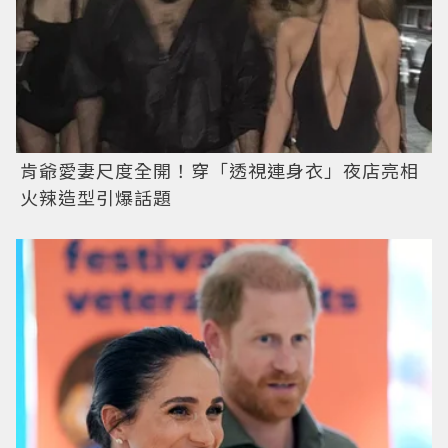
肯爺愛妻尺度全開！穿「透視連身衣」夜店亮相
火辣造型引爆話題