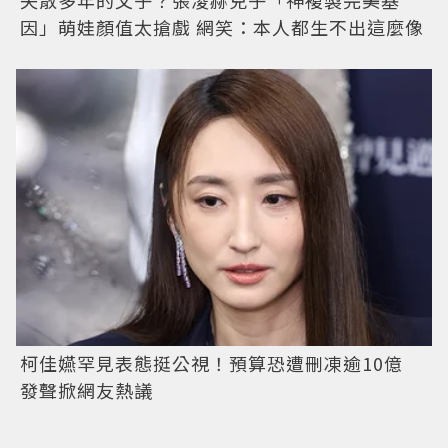
因」萌娃顏值太搶戲 網笑：本人都生不出這麼像
柯佳嬿罕見表態挺公視！預算恐遭刪凍逾10億
發聲掀網友熱議