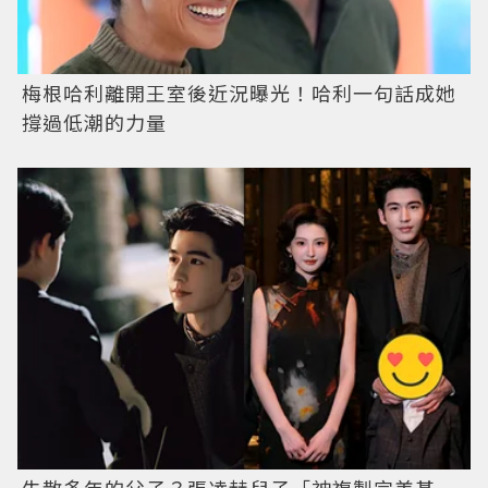
梅根哈利離開王室後近況曝光！哈利一句話成她
撐過低潮的力量
失散多年的父子？張凌赫兒子「神複製完美基