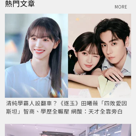
熱門文章
MORE
清純學霸人設翻車？《逐玉》田曦薇「四敗愛因
斯坦」智商、學歷全輾壓 網酸：天才全靠旁白