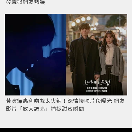
發聲掀網友熱議
黃寅燁惠利吻戲太火辣！深情接吻片段曝光 網友
影片「放大調亮」捕捉甜蜜瞬間