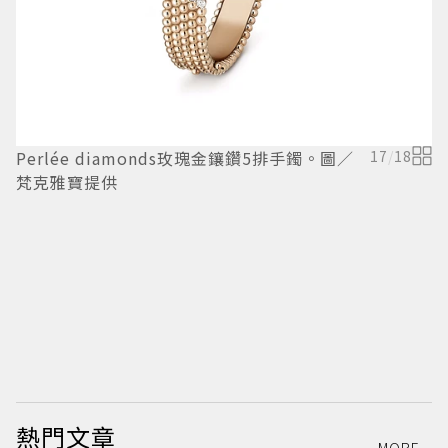
Perlée diamonds玫瑰金鑲鑽5排手鐲。圖／
17
/
18
梵克雅寶提供
模
P
鑽
熱門文章