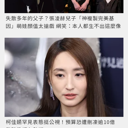
失散多年的父子？張凌赫兒子「神複製完美基
因」萌娃顏值太搶戲 網笑：本人都生不出這麼像
柯佳嬿罕見表態挺公視！預算恐遭刪凍逾10億