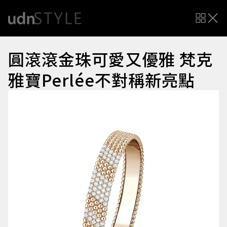
圓滾滾金珠可愛又優雅 梵克
雅寶Perlée不對稱新亮點