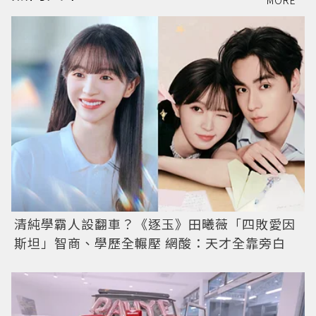
MORE
清純學霸人設翻車？《逐玉》田曦薇「四敗愛因
斯坦」智商、學歷全輾壓 網酸：天才全靠旁白