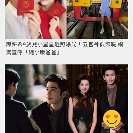
陳妍希9歲兒小星星近照曝光！五官神似陳曉 網
驚直呼「縮小版爸爸」