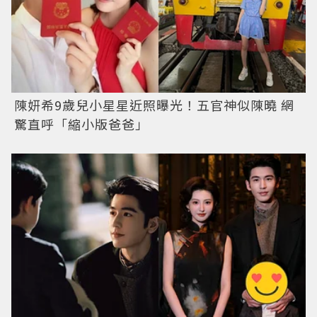
陳妍希9歲兒小星星近照曝光！五官神似陳曉 網
驚直呼「縮小版爸爸」