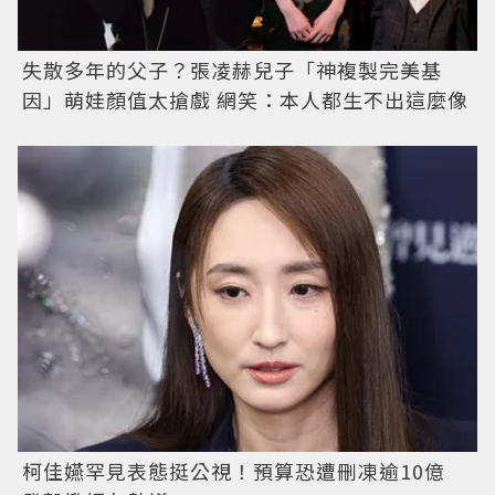
失散多年的父子？張凌赫兒子「神複製完美基
因」萌娃顏值太搶戲 網笑：本人都生不出這麼像
柯佳嬿罕見表態挺公視！預算恐遭刪凍逾10億