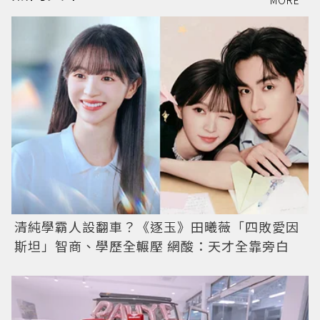
MORE
清純學霸人設翻車？《逐玉》田曦薇「四敗愛因
斯坦」智商、學歷全輾壓 網酸：天才全靠旁白