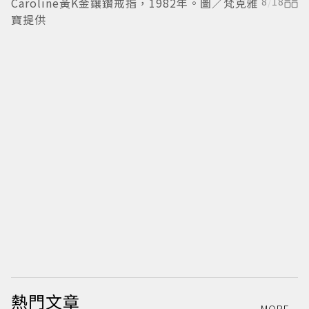
Caroline黃K金鑲鑽戒指，1982年。圖／梵克雅
8
/
18
款
寶提供
熱門文章