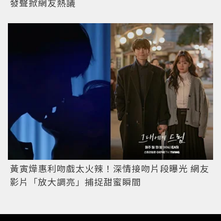
發聲掀網友熱議
黃寅燁惠利吻戲太火辣！深情接吻片段曝光 網友
影片「放大調亮」捕捉甜蜜瞬間