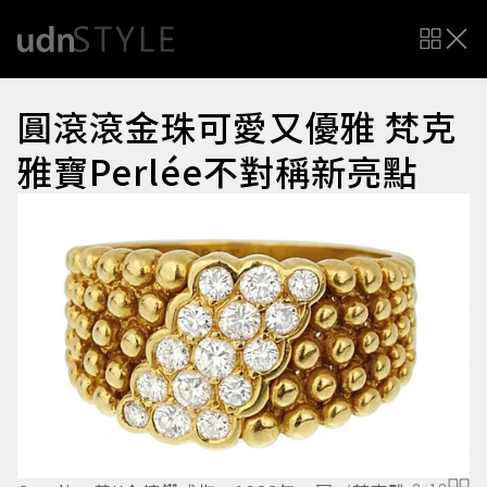
圓滾滾金珠可愛又優雅 梵克
雅寶Perlée不對稱新亮點
模
P