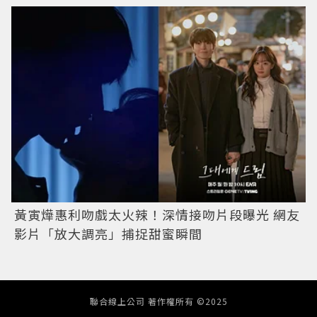
黃寅燁惠利吻戲太火辣！深情接吻片段曝光 網友
影片「放大調亮」捕捉甜蜜瞬間
聯合線上公司 著作權所有 ©2025