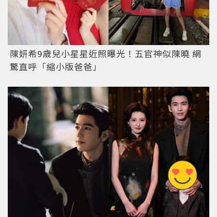
陳妍希9歲兒小星星近照曝光！五官神似陳曉 網
驚直呼「縮小版爸爸」