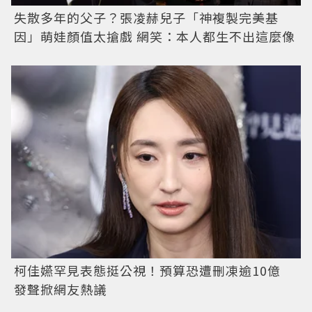
失散多年的父子？張凌赫兒子「神複製完美基
因」萌娃顏值太搶戲 網笑：本人都生不出這麼像
柯佳嬿罕見表態挺公視！預算恐遭刪凍逾10億
發聲掀網友熱議