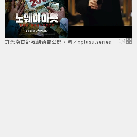
韓
預
許光漢首部韓劇預告公開。圖／xplusu.series
1
/
4