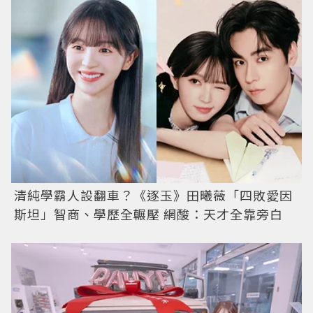
清純學霸人設翻車？《逐玉》田曦薇「四敗愛因
斯坦」智商、學歷全輾壓 網酸：天才全靠旁白