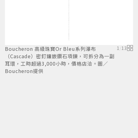
Boucheron 高級珠寶Or Bleu系列瀑布
1
/
13
B
（Cascade）密釘鑲嵌鑽石項鍊，可拆分為一副
（
耳環，工時超過3,000小時，價格店洽。圖／
V
Boucheron提供
B