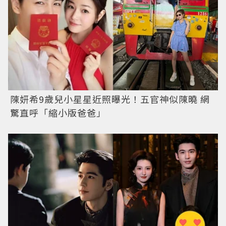
陳妍希9歲兒小星星近照曝光！五官神似陳曉 網
驚直呼「縮小版爸爸」