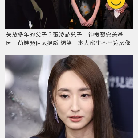
失散多年的父子？張凌赫兒子「神複製完美基
因」萌娃顏值太搶戲 網笑：本人都生不出這麼像