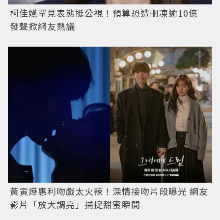
柯佳嬿罕見表態挺公視！預算恐遭刪凍逾10億
發聲掀網友熱議
黃寅燁惠利吻戲太火辣！深情接吻片段曝光 網友
影片「放大調亮」捕捉甜蜜瞬間