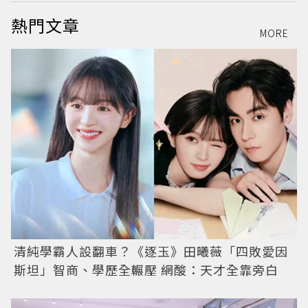
熱門文章
MORE
清純學霸人設翻車？《逐玉》田曦薇「四敗愛因
斯坦」智商、學歷全輾壓 網酸：天才全靠旁白