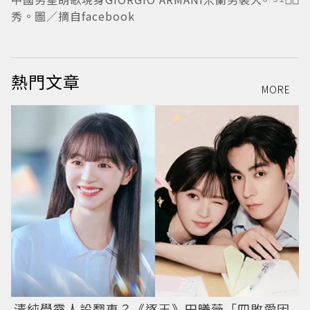
秀。圖／摘自facebook
圖
熱門文章
MORE
清純學霸人設翻車？《逐玉》田曦薇「四敗愛因