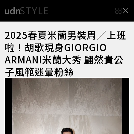
2025春夏米蘭男裝周／上班
啦！胡歌現身GIORGIO
ARMANI米蘭大秀 翩然貴公
子風範迷暈粉絲