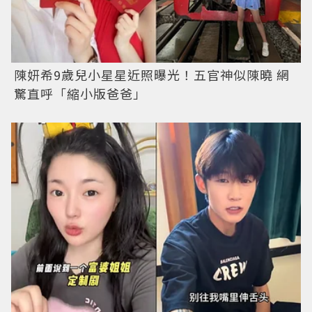
陳妍希9歲兒小星星近照曝光！五官神似陳曉 網
驚直呼「縮小版爸爸」