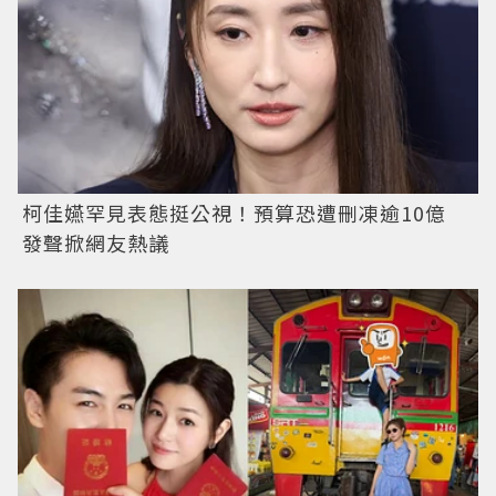
柯佳嬿罕見表態挺公視！預算恐遭刪凍逾10億
發聲掀網友熱議