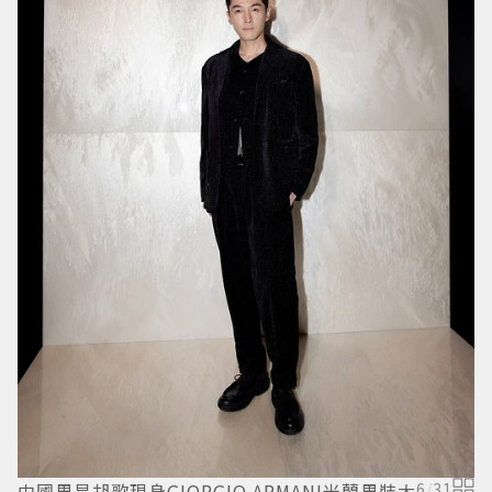
中國男星胡歌現身GIORGIO ARMANI米蘭男裝大
6
/
31
羅