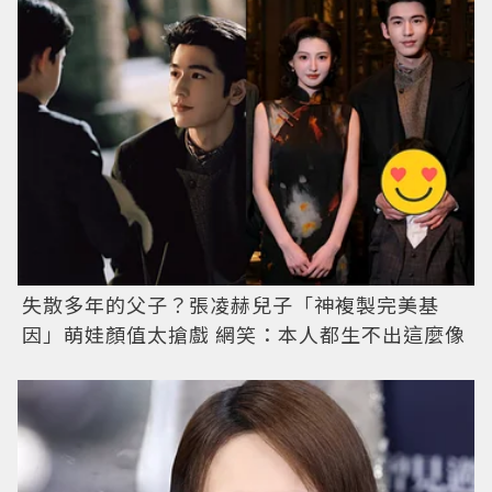
失散多年的父子？張凌赫兒子「神複製完美基
因」萌娃顏值太搶戲 網笑：本人都生不出這麼像