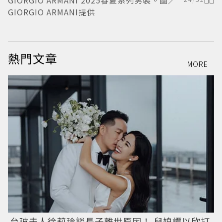
GIORGIO ARMANI 2025春夏系列男裝。圖／
G
GIORGIO ARMANI提供
G
熱門文章
MORE
台玻夫人徐莉玲談長子離世原因！ 兒媳譚以欣打