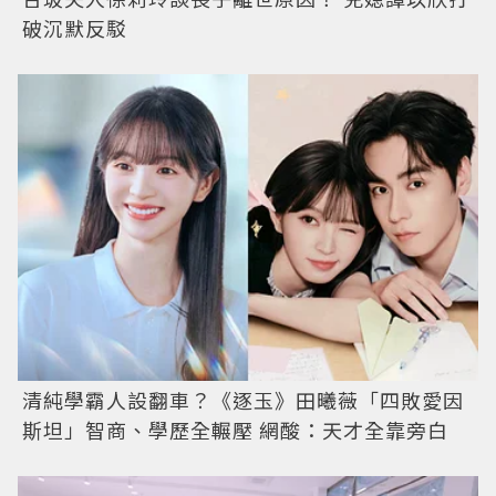
破沉默反駁
清純學霸人設翻車？《逐玉》田曦薇「四敗愛因
斯坦」智商、學歷全輾壓 網酸：天才全靠旁白