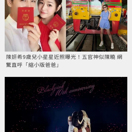
陳妍希9歲兒小星星近照曝光！五官神似陳曉 網
驚直呼「縮小版爸爸」