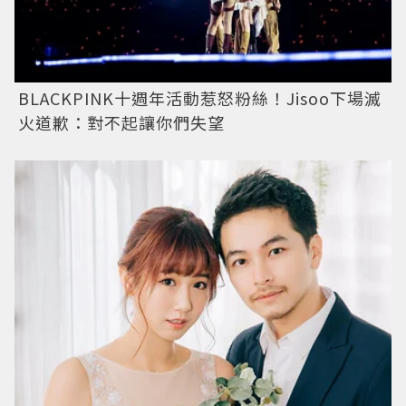
BLACKPINK十週年活動惹怒粉絲！Jisoo下場滅
火道歉：對不起讓你們失望