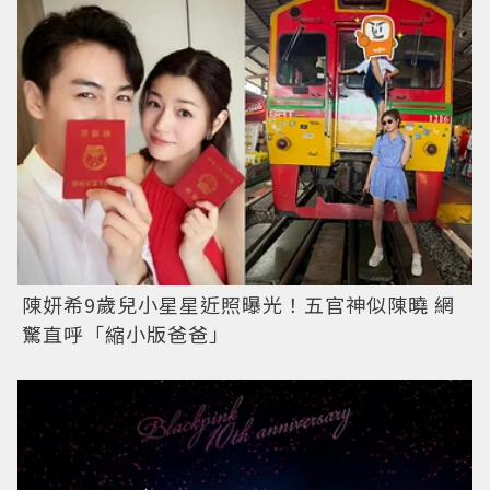
陳妍希9歲兒小星星近照曝光！五官神似陳曉 網
驚直呼「縮小版爸爸」