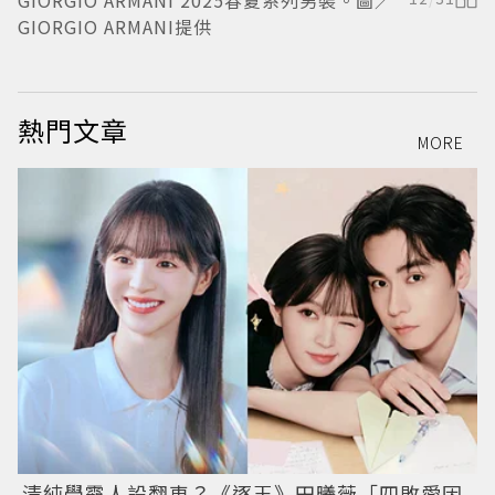
GIORGIO ARMANI 2025春夏系列男裝。圖／
G
GIORGIO ARMANI提供
G
熱門文章
MORE
清純學霸人設翻車？《逐玉》田曦薇「四敗愛因