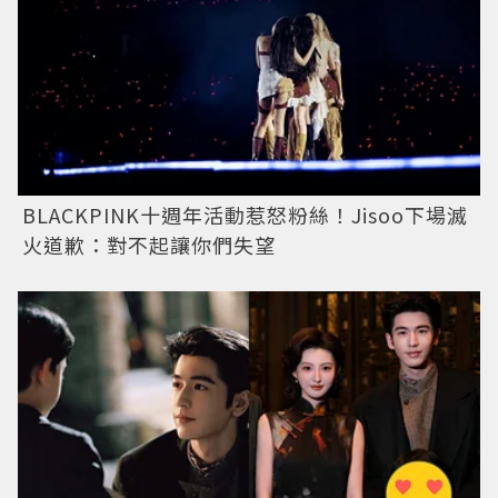
BLACKPINK十週年活動惹怒粉絲！Jisoo下場滅
火道歉：對不起讓你們失望