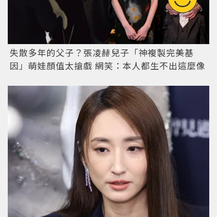
失散多年的父子？張凌赫兒子「神複製完美基
因」萌娃顏值太搶戲 網笑：本人都生不出這麼像