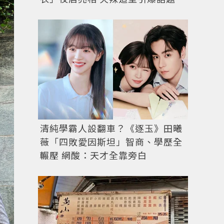
清純學霸人設翻車？《逐玉》田曦
薇「四敗愛因斯坦」智商、學歷全
輾壓 網酸：天才全靠旁白