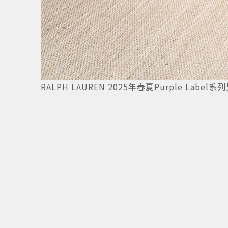
7
/
10
RALPH LAUREN 2025年春夏Purple Labe