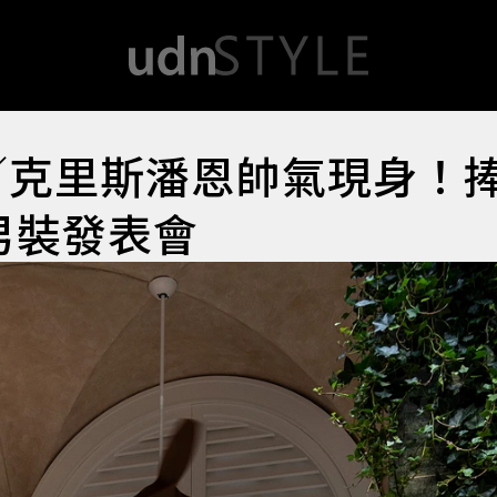
周／克里斯潘恩帥氣現身！
級男裝發表會