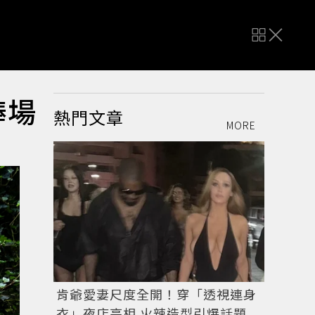
捧場
熱門文章
MORE
肯爺愛妻尺度全開！穿「透視連身
衣」夜店亮相 火辣造型引爆話題