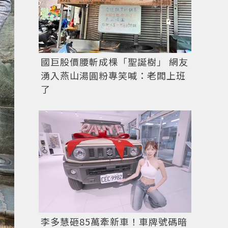
國巨股價腰斬成棵「聖誕樹」 網友
湧入燕山湯圓粉專笑喊：老闆上班
了
李多慧砸85萬牽新車！車牌號碼暗