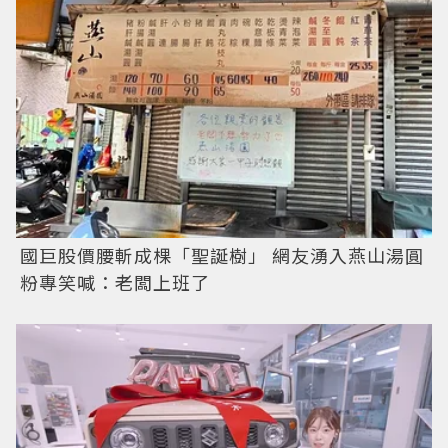
國巨股價腰斬成棵「聖誕樹」 網友湧入燕山湯圓
粉專笑喊：老闆上班了