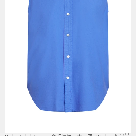
章
上
5
/
11