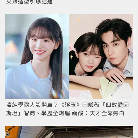
火辣造型引爆話題
清純學霸人設翻車？《逐玉》田曦薇「四敗愛因
斯坦」智商、學歷全輾壓 網酸：天才全靠旁白