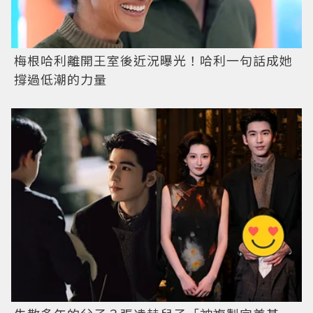
梅根哈利離開王室後近況曝光！哈利一句話成她
撐過低潮的力量