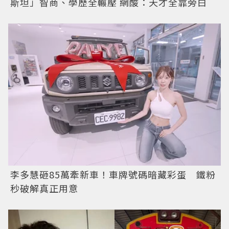
斯坦」智商、學歷全輾壓 網酸：天才全靠旁白
李多慧砸85萬牽新車！車牌號碼暗藏彩蛋 鐵粉
秒破解真正用意