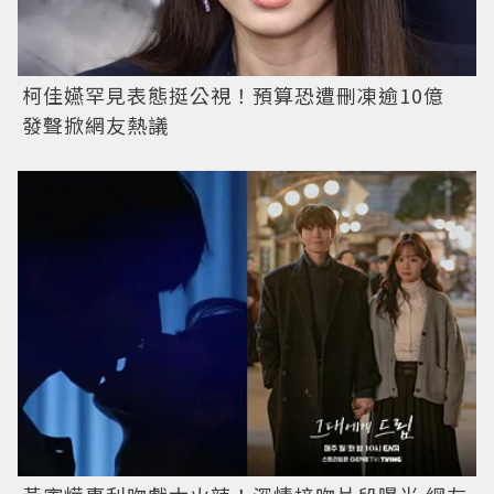
柯佳嬿罕見表態挺公視！預算恐遭刪凍逾10億
發聲掀網友熱議