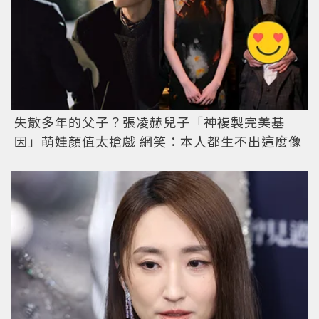
失散多年的父子？張凌赫兒子「神複製完美基
因」萌娃顏值太搶戲 網笑：本人都生不出這麼像