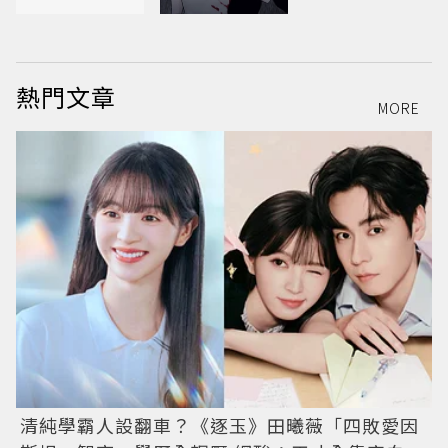
熱門文章
MORE
清純學霸人設翻車？《逐玉》田曦薇「四敗愛因