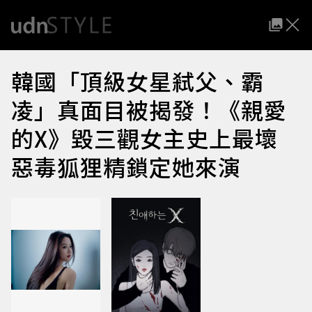
韓國「頂級女星弒父、霸
凌」真面目被揭發！《親愛
的X》毀三觀女主史上最壞
惡毒狐狸精鎖定她來演