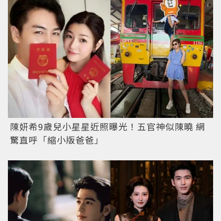
陳妍希9歲兒小星星近照曝光！五官神似陳曉 網
驚直呼「縮小版爸爸」