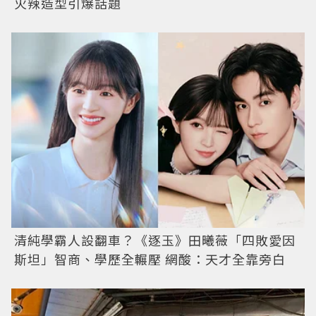
火辣造型引爆話題
清純學霸人設翻車？《逐玉》田曦薇「四敗愛因
斯坦」智商、學歷全輾壓 網酸：天才全靠旁白