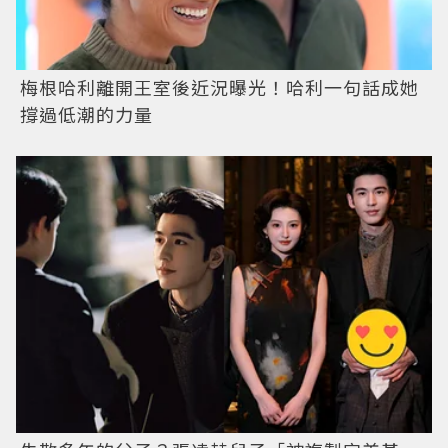
梅根哈利離開王室後近況曝光！哈利一句話成她
撐過低潮的力量