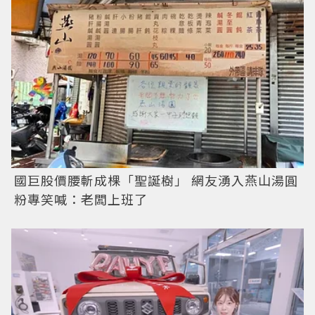
國巨股價腰斬成棵「聖誕樹」 網友湧入燕山湯圓
粉專笑喊：老闆上班了